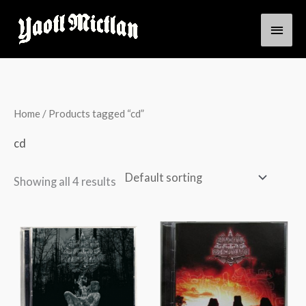
Skip
Main
to
content
Men
Home
/ Products tagged “cd”
cd
Showing all 4 results