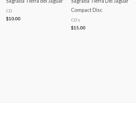
Sagrada Tierra del Jaguar
Sagrada Tierra Del Jaguar
Compact Disc
CD
$
10.00
CD's
$
15.00
Copyright © 2026
Yaotl Mictlan | Mesoamerican Metal